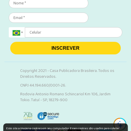
INSCREVER
Copyright 2021 - Casa Publicadora Brasileira. Todos os
Direitos Reservados.
CNPJ 44.194.660/0001-26.
Rodovia Antonio Romano Schincariol Km 106, Jardim
Tokio. Tatuí - SP, 18279-900
Este site armazena cookies em seu computador. Esses cookies são usados para coletar