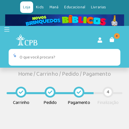
Loja
Kids
Maná
Educacional
Livrarias
0
Home
/
Carrinho
/
Pedido
/
Pagamento
Carrinho
Pedido
Pagamento
Finalização