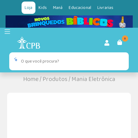
Loja
Kids
Maná
Educacional
Livrarias
0
Home
/
Produtos
/
Mania Eletrônica