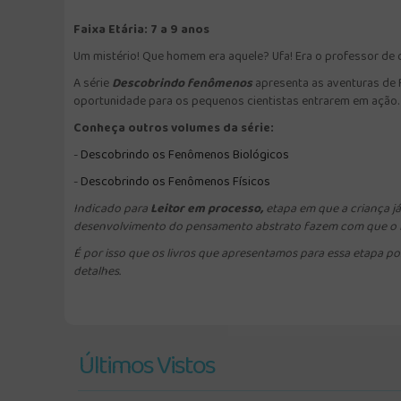
Faixa Etária: 7 a 9 anos
Um mistério! Que homem era aquele? Ufa! Era o professor de
A série
Descobrindo fenômenos
apresenta as aventuras de 
oportunidade para os pequenos cientistas entrarem em ação.
Conheça outros volumes da série:
-
Descobrindo os Fenômenos B
iológicos
-
Descobrindo os Fenômenos Físicos
Indicado para
Leitor em processo,
etapa em que a criança já
desenvolvimento do pensamento abstrato fazem com que o lei
É por isso que os livros que apresentamos para essa etapa po
detalhes.
Últimos Vistos