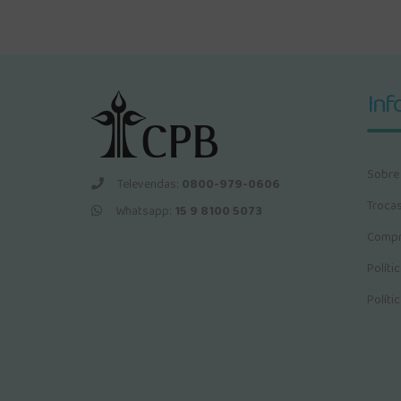
Inf
Sobre
Televendas:
0800-979-0606
Troca
Whatsapp:
15 9 8100 5073
Compr
Políti
Políti