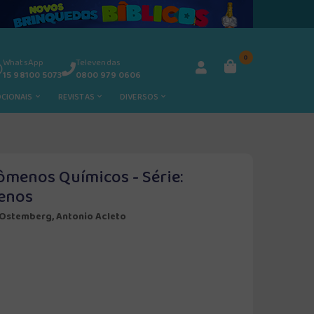
0
WhatsApp
Televendas
15 98100 5073
0800 979 0606
OCIONAIS
REVISTAS
DIVERSOS
ômenos Químicos - Série:
enos
 Ostemberg, Antonio Acleto