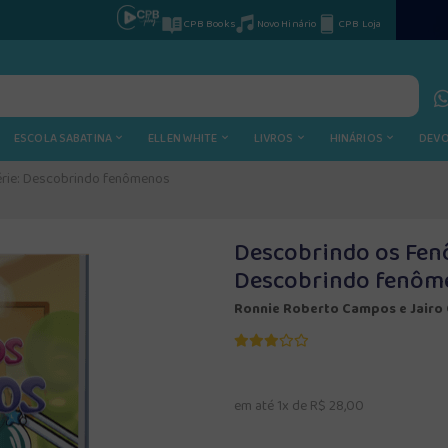
CPB Books
Novo Hinário
CPB Loja
ESCOLA SABATINA
ELLEN WHITE
LIVROS
HINÁRIOS
DEV
rie: Descobrindo fenômenos
Descobrindo os Fen
Descobrindo fenôm
Ronnie Roberto Campos e Jairo
em até 1x de R$ 28,00