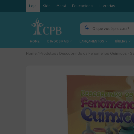
Loja
Kids
Maná
Educacional
Livrarias
HOME
DIA DOS PAIS
LANÇAMENTOS
BÍBLIAS
Home
/
Produtos
/
Descobrindo os Fenômenos Químicos - Sé