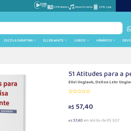
CPB Books
Novo Hinário
CPB Loja
ESCOLA SABATINA
ELLEN WHITE
LIVROS
HINÁRIOS
DEV
51 Atitudes para a p
Eliel Unglaub, Delton Lehr Ungl
57,40
R$
57,40
em até 6x de R$ 9,57
R$