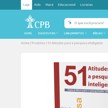
Loja
Kids
Maná
Educacional
Livrarias
HOME
DIA DOS PAIS
LANÇAMENTOS
BÍBLIAS
Home
/
Produtos
/
51 Atitudes para a pesquisa inteligente