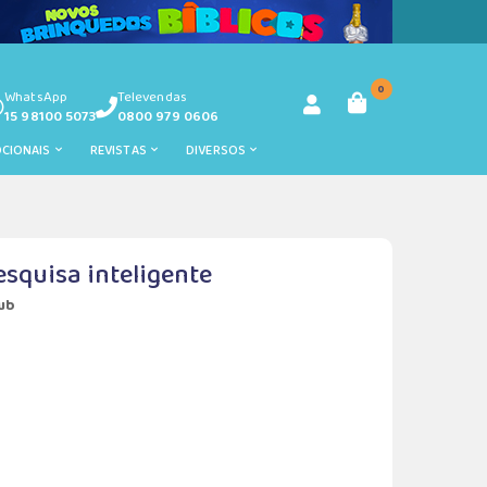
0
WhatsApp
Televendas
15 98100 5073
0800 979 0606
OCIONAIS
REVISTAS
DIVERSOS
esquisa inteligente
aub