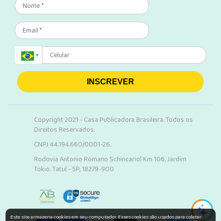
INSCREVER
Copyright 2021 - Casa Publicadora Brasileira. Todos os
Direitos Reservados.
CNPJ 44.194.660/0001-26.
Rodovia Antonio Romano Schincariol Km 106, Jardim
Tokio. Tatuí - SP, 18279-900
Este site armazena cookies em seu computador. Esses cookies são usados para coletar