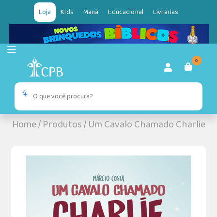
Loja
Kids
Maná
Educacional
Livrarias
0
Home
/
Produtos
/
Um Cavalo Chamado Charlie