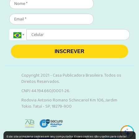
INSCREVER
Copyright 2021 - Casa Publicadora Brasileira. Todos os
Direitos Reservados.
CNPJ 44.194.660/0001-26.
Rodovia Antonio Romano Schincariol Km 106, Jardim
Tokio. Tatuí - SP, 18279-900
Este site armazena cookies em seu computador. Esses cookies são usados para coletar