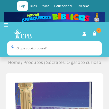
Loja
Kids
Maná
Educacional
Livrarias
0
Home
/
Produtos
/
Sócrates: O garoto curioso