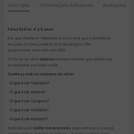
Descrição
Informações Adicionais
Avaliações
Faixa Etária: 4 a 6 anos
Por que obedecer? Neste livro, você verá que a obediência
aos pais e a Deus pode livrá-lo de perigos e lhe
proporcionar uma vida mais feliz.
Os livros da série
Valores
ensinam virtudes que devem nos
acompanhar por toda a vida.
Conheça outros volumes da série:
-
O que é ser T
olerante?
-
O que é ser
Amável?
-
O que é ser C
orajoso?
-
O que é ser Solidário?
-
O que é ser Honesto?
Indicado para
Leitor em processo,
etapa em que a criança