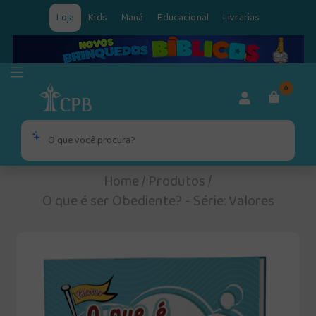
Loja
Kids
Maná
Educacional
Livrarias
0
Home
/
Produtos
/
O que é ser Obediente? - Série: Valores