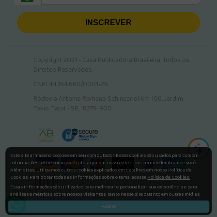
INSCREVER
Copyright 2021 - Casa Publicadora Brasileira. Todos os
Direitos Reservados.
CNPJ 44.194.660/0001-26.
Rodovia Antonio Romano Schincariol Km 106, Jardim
Tokio. Tatuí - SP, 18279-900
Este site armazena cookies em seu computador. Esses cookies são usados para coletar
informações sobre como você interage com nosso site e nos permite lembrar de você.
Além disso, utilizamos outros cookies explicados em detalhes em nossa Política de
Cookies. Para obter todas as informações sobre o tema, acesse
Política de Cookies.
Essas informações são utilizadas para melhorar e personalizar sua experiência e para
análises e métricas sobre nossos visitantes, tanto nesse site quanto em outras mídias.
Aceito