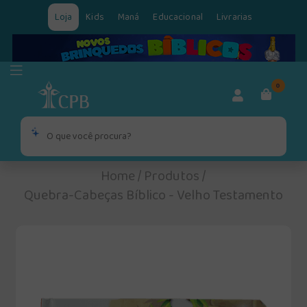
Loja
Kids
Maná
Educacional
Livrarias
0
Home
/
Produtos
/
Quebra-Cabeças Bíblico - Velho Testamento