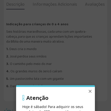
Descrição
Informações Adicionais
Avaliações
Indicação para crianças de 0 a 4 anos
Seis histórias maravilhosas, cada uma com um quebra-
cabeça, para que as crianças aprendam lições importantes
da Bíblia de uma maneira muito atrativa.
1.
Deus cria o mundo
2.
José perdoa seus irmãos
3.
O caminho pelo meio do mar
4.
Os grandes muros de Jericó caíram
5.
Um pastorzinho luta com um gigante
6.
Daniel na cova dos leões
×
Atenção
Hoje é sábado! Para adquirir os seus