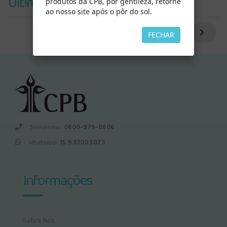
Últimos Vistos
produtos da CPB, por gentileza, retorne
ao nosso site após o pôr do sol.
FECHAR
Televendas:
0800-979-0606
Whatsapp:
15 9 8100 5073
Informações
Sobre Nós