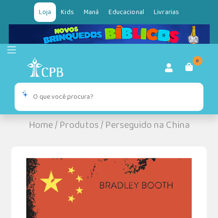
Loja
Kids
Maná
Educacional
Livrarias
0
Home
/
Produtos
/
Perseguido na China