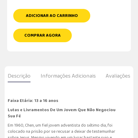
ADICIONAR AO CARRINHO
COMPRAR AGORA
Descrição
Informações Adicionais
Avaliações
Faixa Etária: 13 a 16 anos
Lutas e Livramentos De Um Jovem Que Não Negociou
Sua Fé
Em 1960, Chen, um fiel jovem adventista do sétimo dia, foi
colocado na prisão por se recusar a deixar de testemunhar
sobre Jesus. Mesmo vivendo em um lugar bastante sujo e