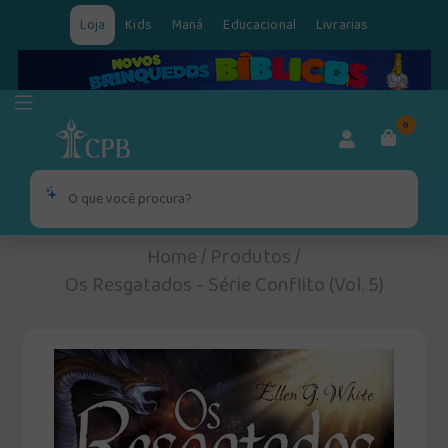
Loja
Kids
Maná
Educacional
Livrarias
0
Home
/
Produtos
/
Os Resgatados - Série Conflito (Vol. 5)