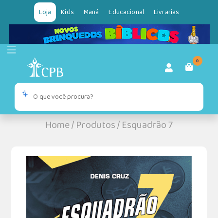
Loja
Kids
Maná
Educacional
Livrarias
0
Home
/
Produtos
/
Esquadrão 7