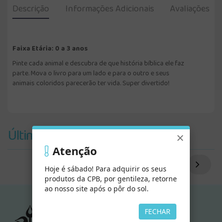
Descrição
Informações Adicionais
Avaliações
Faixa Etária: 0 a 3 anos
Pinte cada animal e descubra de que história bíblica ele faz
parte. Mova o livro para um lado e para o outro e seus
animais coloridos parecerão ter vida. Super divertido!
Últimos Vistos
×
Atenção
Hoje é sábado! Para adquirir os seus
produtos da CPB, por gentileza, retorne
ao nosso site após o pôr do sol.
FECHAR