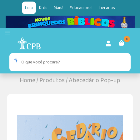
Loja
Kids
Maná
Educacional
Livrarias
0
Home
/
Produtos
/
Abecedário Pop-up