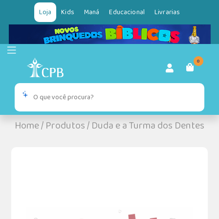
Loja
Kids
Maná
Educacional
Livrarias
0
Home
/
Produtos
/
Duda e a Turma dos Dentes