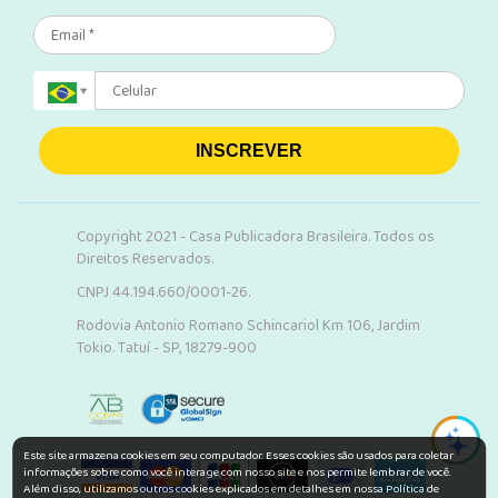
INSCREVER
Copyright 2021 - Casa Publicadora Brasileira. Todos os
Direitos Reservados.
CNPJ 44.194.660/0001-26.
Rodovia Antonio Romano Schincariol Km 106, Jardim
Tokio. Tatuí - SP, 18279-900
Este site armazena cookies em seu computador. Esses cookies são usados para coletar
informações sobre como você interage com nosso site e nos permite lembrar de você.
Além disso, utilizamos outros cookies explicados em detalhes em nossa Política de