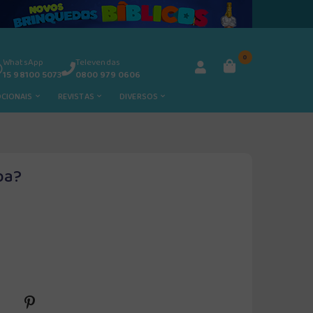
0
WhatsApp
Televendas
15 98100 5073
0800 979 0606
OCIONAIS
REVISTAS
DIVERSOS
ba?