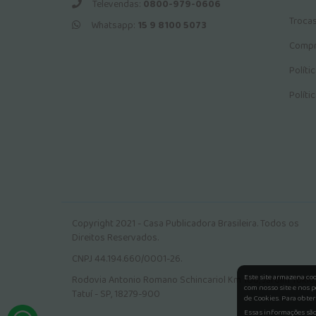
Televendas:
0800-979-0606
Troca
Whatsapp:
15 9 8100 5073
Compr
Políti
Políti
Copyright 2021 - Casa Publicadora Brasileira. Todos os
Direitos Reservados.
CNPJ 44.194.660/0001-26.
Este site armazena co
Rodovia Antonio Romano Schincariol Km 106, Jardim Tokio.
com nosso site e nos p
Tatuí - SP, 18279-900
de Cookies. Para obter
Essas informações são 