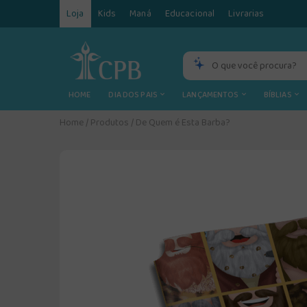
Loja
Kids
Maná
Educacional
Livrarias
HOME
DIA DOS PAIS
LANÇAMENTOS
BÍBLIAS
Home
/
Produtos
/
De Quem é Esta Barba?