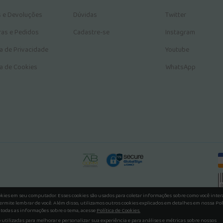
s e Devoluções
Dúvidas
Twitter
as e Pedidos
Cadastre-se
Instagram
ca de Privacidade
Youtube
ca de Cookies
WhatsApp
okies em seu computador. Esses cookies são usados para coletar informações sobre como você inte
ermite lembrar de você. Além disso, utilizamos outros cookies explicados em detalhes em nossa Pol
 todas as informações sobre o tema, acesse
Política de Cookies.
utilizadas para melhorar e personalizar sua experiência e para análises e métricas sobre nossos