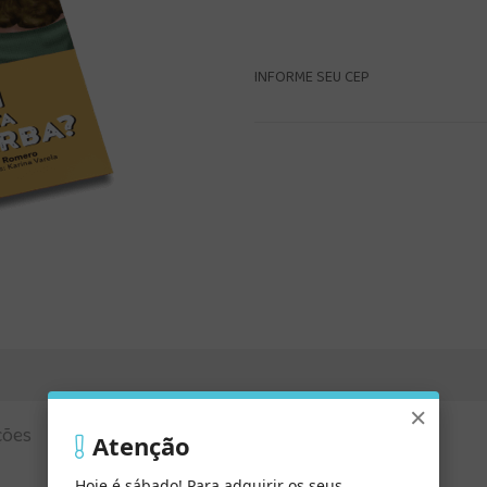
INFORME SEU CEP
×
ções
Atenção
Hoje é sábado! Para adquirir os seus