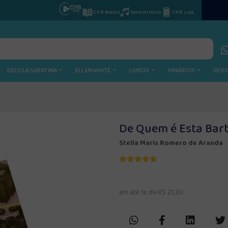
CPB Books
Novo Hinário
CPB Loja
ESCOLA SABATINA
ELLEN WHITE
LIVROS
HINÁRIOS
DEV
De Quem é Esta Bar
Stella Maris Romero de Aranda
em até 1x de R$ 21,30