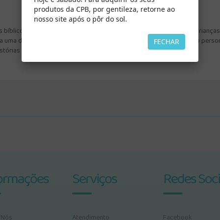
produtos da CPB, por gentileza, retorne ao
nosso site após o pôr do sol.
 bíblicos. Colocando o próprio nariz em um recorte estratégico, as criança
tra uma determinada barba e descreve as principais características do perso
FECHAR
tórias bíblicas.
ormações
Serviços
Redes Soci
 Nós
Atendimento
Facebook