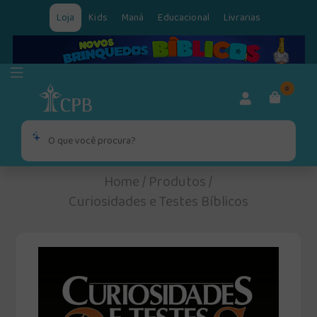
Loja
Kids
Maná
Educacional
Livrarias
0
Home
/
Produtos
/
Curiosidades e Testes Bíblicos