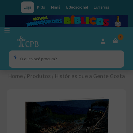
Loja
Kids
Maná
Educacional
Livrarias
0
Home
/
Produtos
/
Histórias que a Gente Gosta