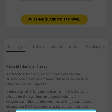
AVISE-ME QUANDO DISPONÍVEL
Descrição
Informações Adicionais
Avaliações
Faixa Etária: 10 a 12 anos
As dezoito histórias que compõe esta obra foram
selecionadas de um dos maiores clássicos da literatura
religiosa: Pérolas Esparsas.
A obra original foi lançada no Brasil em 1912 e depois na
década de 1940 ganhou um segundo volume. A
tiragem acumulda dos dois volumes ao longo das décadas
ultrapassou 170.000 exemplares. Livro de cabeceira de
diversas gerações, Pérolas Esparsas contém histórias de