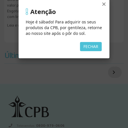
×
valor permanente, pelo seu conteúdo moral e espiritual.
Atenção
Esgotado há muitos anos, ressurge em formato de bolso e
com linguagem atualizada.
Hoje é sábado! Para adquirir os seus
Leia e viva as emoções dessas narrativas!
produtos da CPB, por gentileza, retorne
ao nosso site após o pôr do sol.
FECHAR
Últimos Vistos
Televendas:
0800-979-0606