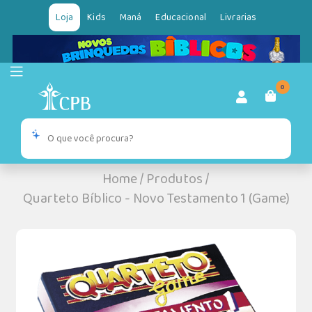
Loja
Kids
Maná
Educacional
Livrarias
0
Home
/
Produtos
/
Quarteto Bíblico - Novo Testamento 1 (Game)