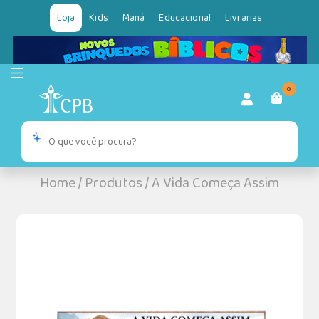
Loja
Kids
Maná
Educacional
Livrarias
0
Home
/
Produtos
/
A Vida Começa Assim