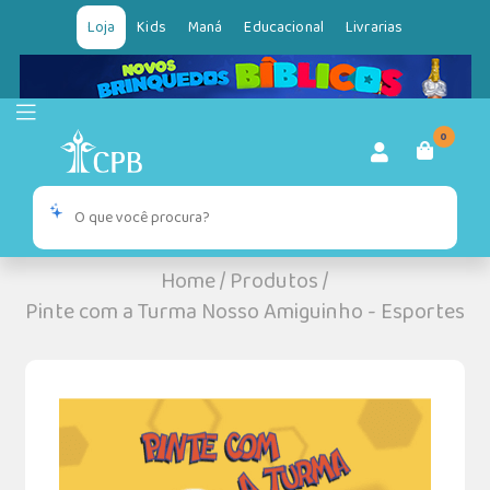
Loja
Kids
Maná
Educacional
Livrarias
0
Home
/
Produtos
/
Pinte com a Turma Nosso Amiguinho - Esportes