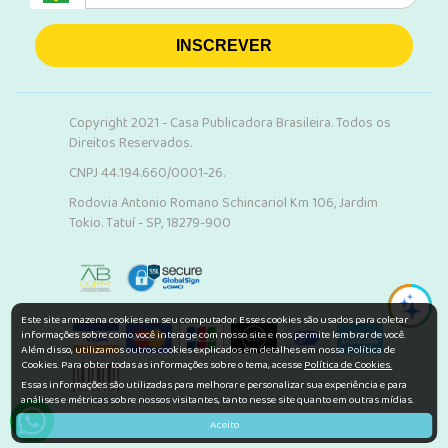
INSCREVER
Copyright 2021 - Casa Publicadora Brasileira. Todos os
Direitos Reservados.
CNPJ 44.194.660/0001-26.
Rodovia Antonio Romano Schincariol Km 106, Jardim
Tokio. Tatuí - SP, 18279-900
Este site armazena cookies em seu computador. Esses cookies são usados para coletar
informações sobre como você interage com nosso site e nos permite lembrar de você.
Além disso, utilizamos outros cookies explicados em detalhes em nossa Política de
Cookies. Para obter todas as informações sobre o tema, acesse
Política de Cookies.
Essas informações são utilizadas para melhorar e personalizar sua experiência e para
análises e métricas sobre nossos visitantes, tanto nesse site quanto em outras mídias.
Aceito