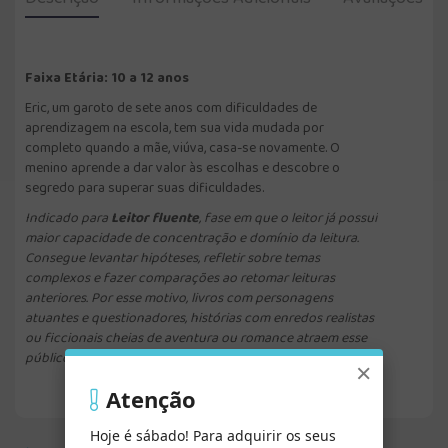
Faixa Etária: 10 a 12 anos
Eric, um garoto de sete anos com dificuldades de
aprendizagem na escola, tem sua vida mudada por
completo quando a mãe, viúva, casa-se novamente. O
menino aprende a dar valor às escolhas e descobre o
segredo para superar suas dificuldades.
Indicado para
Leitor fluente
, fase em que o leitor já possui
maior capacidade de concentração e domínio da leitura.
Consegue levantar hipóteses, refletir sobre temas
complexos e fazer comparações ao retomar leituras
anteriores. Por esse motivo, livros com personagens
atuantes e questionadores, histórias com enredos realistas
ou ficcionais cheias de aventura ou romance atraem esse
público.
×
Atenção
Hoje é sábado! Para adquirir os seus