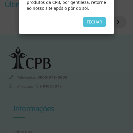
Últimos Vistos
produtos da CPB, por gentileza, retorne
ao nosso site após o pôr do sol.
FECHAR
Televendas:
0800-979-0606
Whatsapp:
15 9 8100 5073
Informações
Sobre Nós