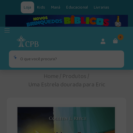
Loja
Kids
Maná
Educacional
Livrarias
0
Home
/
Produtos
/
Uma Estrela dourada para Eric