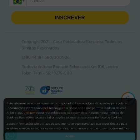
INSCREVER
Copyright 2021 - Casa Publicadora Brasileira. Todos os
Direitos Reservados.
CNPJ 44.194.660/0001-26.
Rodovia Antonio Romano Schincariol Km 106, Jardim
Tokio. Tatuí - SP, 18279-900
Este site armazena cookies em seu computador. Esses cookies são usados para coletar
informações sobre como você interage com nosso site e nos permite lembrar de você.
Além disso, utilizamos outros cookies explicados em detalhes em nossa Política de
Cookies. Para obter todas as informações sobre o tema, acesse
Política de Cookies.
Essas informações são utilizadas para melhorar e personalizar sua experiência e para
análises e métricas sobre nossos visitantes, tanto nesse site quanto em outras mídias.
Aceito