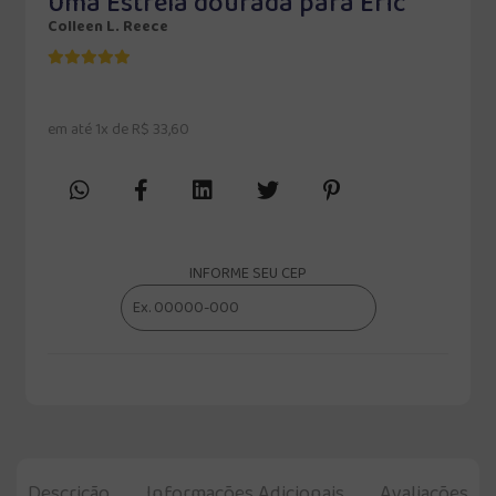
Uma Estrela dourada para Eric
Colleen L. Reece
em até 1x de R$ 33,60
INFORME SEU CEP
Descrição
Informações Adicionais
Avaliações