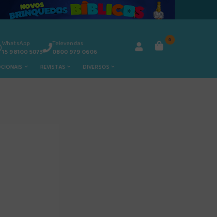
0
WhatsApp
Televendas
15 98100 5073
0800 979 0606
OCIONAIS
REVISTAS
DIVERSOS