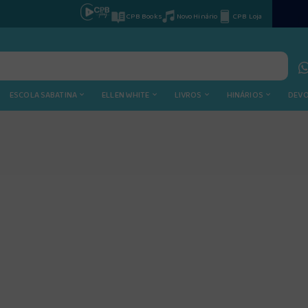
CPB Books
Novo Hinário
CPB Loja
ESCOLA SABATINA
ELLEN WHITE
LIVROS
HINÁRIOS
DEV