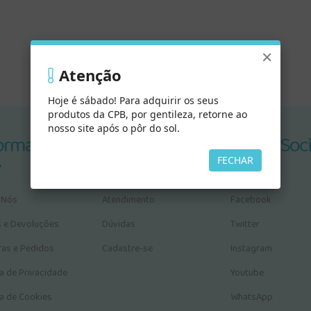
×
Atenção
Hoje é sábado! Para adquirir os seus
produtos da CPB, por gentileza, retorne ao
nosso site após o pôr do sol.
ormações
Serviços
Redes Soci
FECHAR
 Nós
Atendimento
Facebook
s e Devoluções
Dúvidas
Twitter
as e Pedidos
Cadastre-se
Instagram
ca de Privacidade
Youtube
ca de Cookies
WhatsApp