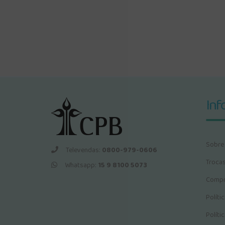
Inf
Sobre
Televendas:
0800-979-0606
Troca
Whatsapp:
15 9 8100 5073
Compr
Políti
Políti